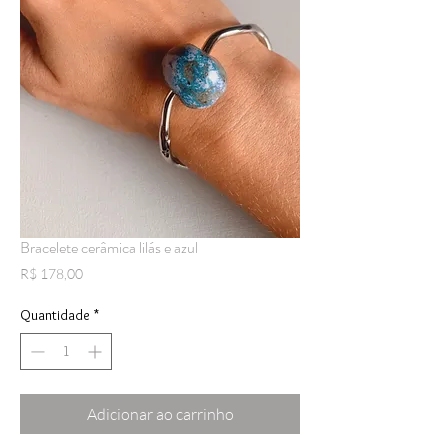
Bracelete cerâmica lilás e azul
Preço
R$ 178,00
Quantidade
*
Adicionar ao carrinho