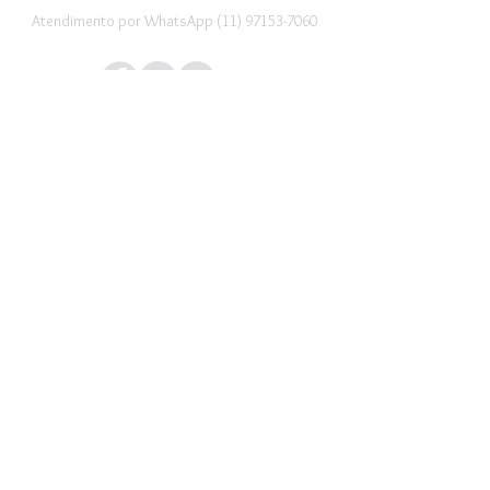
Atendimento por WhatsApp (11) 97153-7060
FIQUE POR DENTRO DE TODAS AS
NOVIDADES POR EMAIL!
Promoções Especiais !
Participe !
Data de entrega dos produtos: 5 a 10 dias.
Contato: Julia Braga
374.846.688-93
email:
juliaacessorios@live.com
Escritório: rua Paim, 296 - São Paulo - Brasil