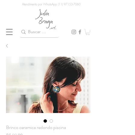
Atendimento por WhatsApp (11) 97153-7060
Brinco ceramica redondo piscina
Preço