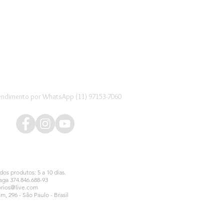
endimento por WhatsApp (11) 97153-7060
os produtos: 5 a 10 dias.
aga 374.846.688-93
orios@live.com
im, 296 - São Paulo - Brasil