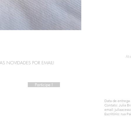
At
AS NOVIDADES POR EMAIL!
Participe !
Data de entrega d
Contato: Julia Br
email:
juliaacess
Escritório: rua Pa