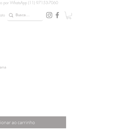
to por WhatsApp (11) 97153-7060
ato
More
lana
ionar ao carrinho